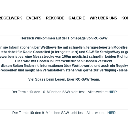
REGELWERK
EVENTS
REKORDE
GALERIE
WIR ÜBER UNS
KO
Herzlich Willkommen auf der Homepage von RC-SAW
en sie Informationen über Wettbewerbe mit schnellen, ferngesteuerten Modellr
eht dabei für Radio Controlled (= ferngesteuert) und SAW für StraigtAWay (= g
bewerben ist es, eine Messstrecke von 100m möglichst schnell in beiden Richt
Dies wird mit Booten in unterschiedlichen Klassen versucht.
 diesen Seiten finden sie Informationen über Wettbewerbe und auch ein Regelw
eressenten und möglichen Veranstaltern stehen wir gerne zur Verfügung - siehe
Viel Spass beim Lesen, Euer RC-SAW Team.
Der Termin für den 10. München SAW steht fest... Alles weitere
HIER
Der Termin für den 9. München SAW steht fest... Alles weitere
HIER