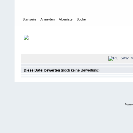
Startseite
Anmelden
Albenliste
Suche
Galerie
>
2016
>
2. München SAW 2016
Datei 141/1744
Diese Datei bewerten
(noch keine Bewertung)
Power